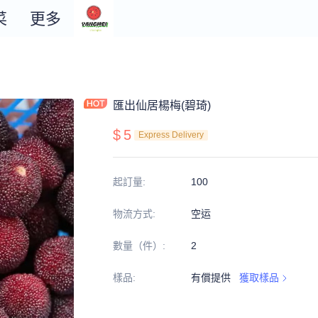
菜
更多
匯出仙居楊梅(碧琦)
$
5
Express Delivery
起訂量
:
100
物流方式
:
空运
數量（件）
:
2
樣品
:
有償提供
獲取樣品