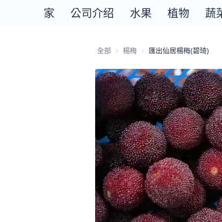
家
公司介绍
水果
植物
蔬
全部
楊梅
楊梅
匯出仙居楊梅(碧琦)