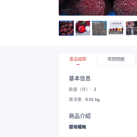
產品細節
常問問題
基本信息
數量（件）
:
2
單凈重
:
0.01 kg
商品介紹
碧琦楊梅