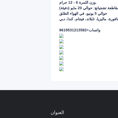
وزن الثمرة 6 - 12 جرام.
شجيانغ: حوالي 20 مايو (دفيئة)
حوالي 5 يونيو، في الهواء الطلق
رة، ماليزيا، تايلاند، فيتنام، كندا، دبي
واتساب+8619531213582
العنوان