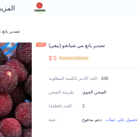
المزيد
تصدير يانغ 
تصدير يانغ مي شيانجو (بيقي)
$
5
Express Delivery
100
:
الحد الأدنى للكمية المطلوبة
الشحن الجوي
:
طريقة الشحن
2
:
العدد (قطعة)
حصول على عينات
دعم مدفوع
:
عينة