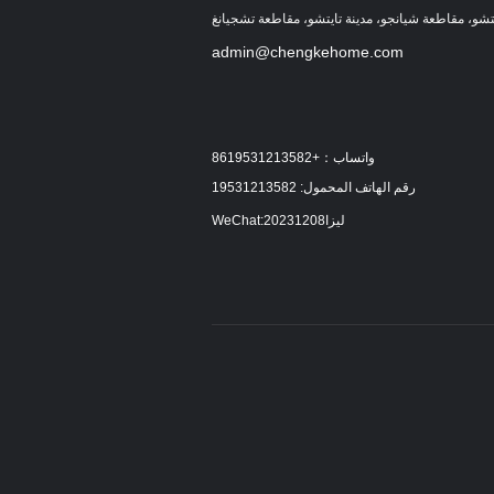
شو، مقاطعة شيانجو، مدينة تايتشو، مقاطعة تشجيانغ
admin@chengkehome.com
واتساب：+8619531213582
رقم الهاتف المحمول: 19531213582
WeChat:ليزا20231208