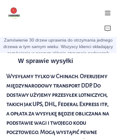
dom
Zamówienie 30 drzew uprawnia do otrzymania jednego
drzewa w tym samym wieku. Wszyscy klienci składający
O firmie
zamówienia w naszym sklepie otrzymają podręcznik
sadzenia.
W sprawie wysyłki
Owoce
Wysyłamy tylko w Chinach. Oferujemy
Roślina
międzynarodowy transport DDP. Do
dostawy użyjemy przesyłek lotniczych,
Warzywa
takich jak UPS, DHL, Federal Express itp.,
a opłata za wysyłkę będzie obliczana na
Wiadomości
podstawie wagi i twojego kodu
O transporcie i dostawie
pocztowego. Mogą wystąpić pewne