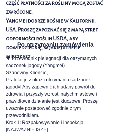
część płatności za rośliny mogą zostać
zwrócone.
Yangmei dobrze rośnie w Kalifornii,
USA. Proszę zapoznać się z mapą stref
odporności roślin USDA, aby
Po otrzymaniu zamówienia
dowiedzieć się, w jakiej strefie
mieszkasz.
🌳 Przewodnik pielęgnacji dla otrzymanych
sadzonek jagody (Yangmei)
Szanowny Kliencie,
Gratulacje z okazji otrzymania sadzonek
jagody! Aby zapewnić ich udany powrót do
zdrowia i przyszły wzrost, natychmiastowe i
prawidłowe działanie jest kluczowe. Proszę
uważnie postępować zgodnie z tym
przewodnikiem.
Krok 1: Rozpakowywanie i inspekcja
[NAJWAŻNIEJSZE]