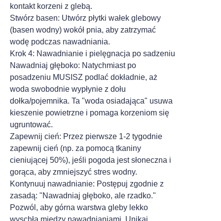
kontakt korzeni z glebą.
Stwórz basen: Utwórz płytki wałek glebowy
(basen wodny) wokół pnia, aby zatrzymać
wodę podczas nawadniania.
Krok 4: Nawadnianie i pielęgnacja po sadzeniu
Nawadniaj głęboko: Natychmiast po
posadzeniu MUSISZ podlać dokładnie, aż
woda swobodnie wypłynie z dołu
dołka/pojemnika. Ta "woda osiadająca" usuwa
kieszenie powietrzne i pomaga korzeniom się
ugruntować.
Zapewnij cień: Przez pierwsze 1-2 tygodnie
zapewnij cień (np. za pomocą tkaniny
cieniującej 50%), jeśli pogoda jest słoneczna i
gorąca, aby zmniejszyć stres wodny.
Kontynuuj nawadnianie: Postępuj zgodnie z
zasadą: "Nawadniaj głęboko, ale rzadko."
Pozwól, aby górna warstwa gleby lekko
wyschła między nawadnianiami. Unikaj