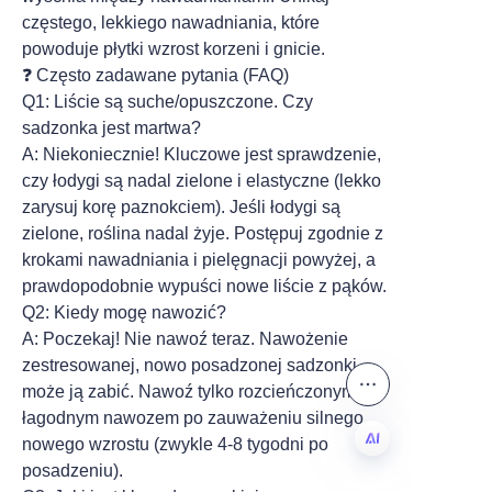
częstego, lekkiego nawadniania, które
powoduje płytki wzrost korzeni i gnicie.
❓ Często zadawane pytania (FAQ)
Q1: Liście są suche/opuszczone. Czy
sadzonka jest martwa?
A: Niekoniecznie! Kluczowe jest sprawdzenie,
czy łodygi są nadal zielone i elastyczne (lekko
zarysuj korę paznokciem). Jeśli łodygi są
zielone, roślina nadal żyje. Postępuj zgodnie z
krokami nawadniania i pielęgnacji powyżej, a
prawdopodobnie wypuści nowe liście z pąków.
Q2: Kiedy mogę nawozić?
A: Poczekaj! Nie nawoź teraz. Nawożenie
zestresowanej, nowo posadzonej sadzonki
może ją zabić. Nawoź tylko rozcieńczonym,
łagodnym nawozem po zauważeniu silnego
nowego wzrostu (zwykle 4-8 tygodni po
posadzeniu).