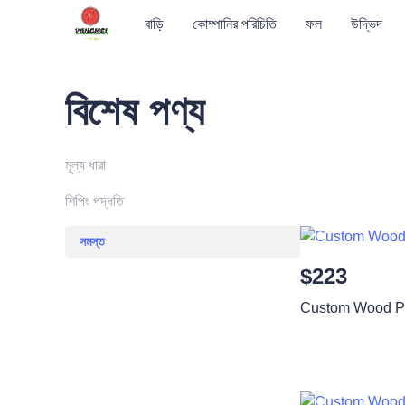
বাড়ি
কোম্পানির পরিচিতি
ফল
উদ্ভিদ
বিশেষ পণ্য
মূল্য ধারা
শিপিং পদ্ধতি
সমস্ত
সমস্ত
$223
Custom Wood Ph