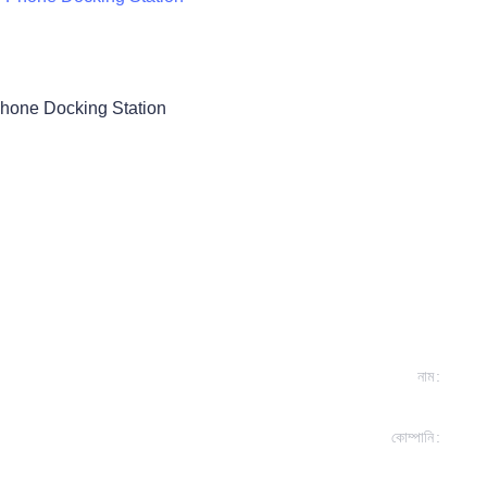
one Docking Station
নাম
কোম্পানি
ং
 যোগাযোগ করব।