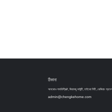
ঠিকানা
আনঝোও সাবডিস্ট্রিক্ট, জিয়ানজু কাউন্টি, তাইঝো সিটি, ঝেজিয়াং প্রদে
admin@chengkehome.com