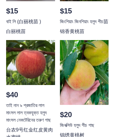
$15
$15
বাই লি (白丽桃苗 )
জিংশিয়াং জিনশিয়াং হলুদ পীচ苗
白丽桃苗
锦香黄桃苗
$40
তাই নান ৯ প্রজাতির লাল
মাংসল লাল ত্বকযুক্ত হলুদ
$20
মাংসল নেকটেরিনের তরুণ গাছ
জিনক্সিউ হলুদ পীচ গাছ
台农9号红金红皮黄肉
锦绣黄桃树