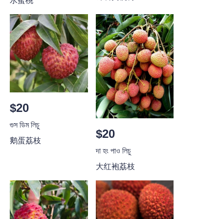
水蜜桃
$20
গুস ডিম লিচু
$20
鹅蛋荔枝
দা হং পাও লিচু
大红袍荔枝