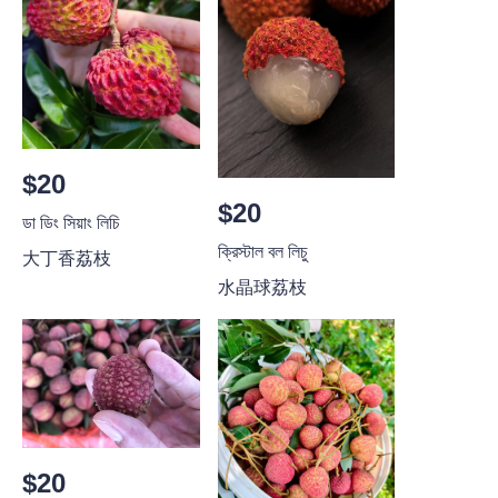
$20
$20
ডা ডিং সিয়াং লিচি
ক্রিস্টাল বল লিচু
大丁香荔枝
水晶球荔枝
$20