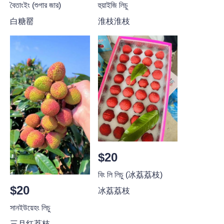
বৈতাংইং (শুগার জার)
হুয়াইজি লিচু
白糖罂
淮枝淮枝
$20
বিং লি লিচু (冰荔荔枝)
$20
冰荔荔枝
সানইউয়েহং লিচু
三月红荔枝