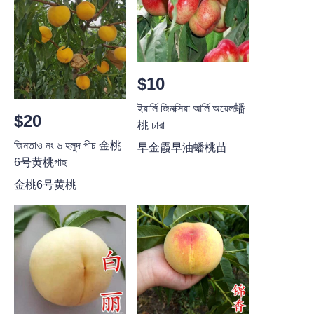
$10
ইয়ার্লি জিনক্সিয়া আর্লি অয়েল蟠
$20
桃 চারা
জিনতাও নং ৬ হলুদ পীচ 金桃
早金霞早油蟠桃苗
6号黄桃গাছ
金桃6号黄桃