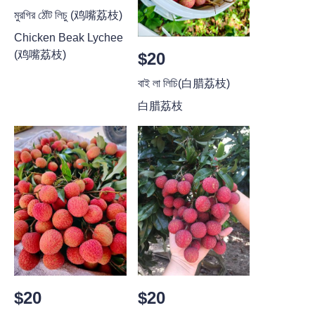
মুরগির ঠোঁট লিচু (鸡嘴荔枝)
Chicken Beak Lychee
(鸡嘴荔枝)
$20
বাই লা লিচি(白腊荔枝)
白腊荔枝
$20
$20