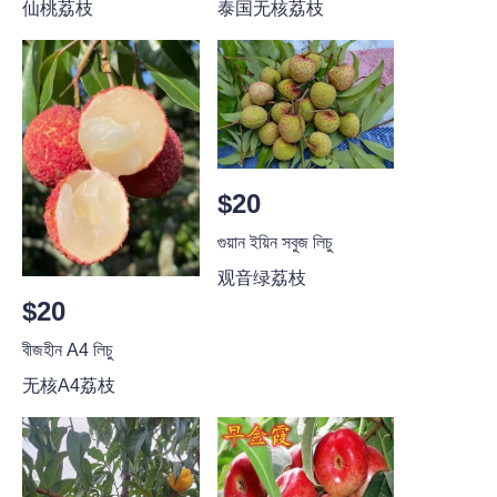
仙桃荔枝
泰国无核荔枝
$20
গুয়ান ইয়িন সবুজ লিচু
观音绿荔枝
$20
বীজহীন A4 লিচু
无核A4荔枝