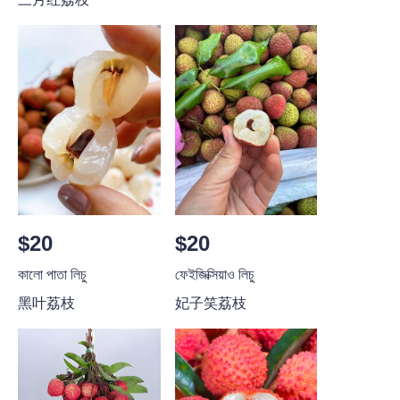
$20
$20
কালো পাতা লিচু
ফেইজিক্সিয়াও লিচু
黑叶荔枝
妃子笑荔枝