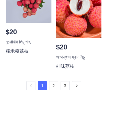
$20
নুয়োমিসি লিচু গাছ
$20
糯米糍荔枝
অস্মান্থাস স্বাদ লিচু
桂味荔枝
1
2
3